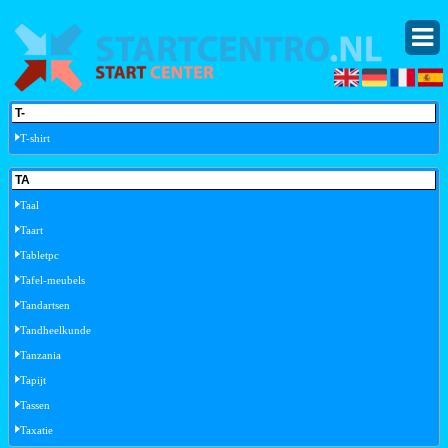
T-
T-shirt
TA
Taal
Taart
Tabletpc
Tafel-meubels
Tandartsen
Tandheelkunde
Tanzania
Tapijt
Tassen
Taxatie