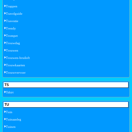
Trappen
Travelguide
Travestie
Trendy
Trompet
Trouwdag
Trouwen
Trouwen-bruiloft
Trouwkaarten
Trouwvervoer
TS
Tshirt
TU
Tuin
Tuinaanleg
Tuinen