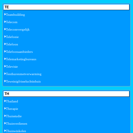
TE
Teambuilding
Telecom
Telecomvergelijk
Telefonie
Telefoon
Telefoonaanbieders
Telemarketingbureaus
Televisie
Tenthurenmetverwarming
Teweinigfrisseluchtinhuis
TH
Thailand
Therapie
Thuisstudie
Thuisverdienen
Thuiswinkelen