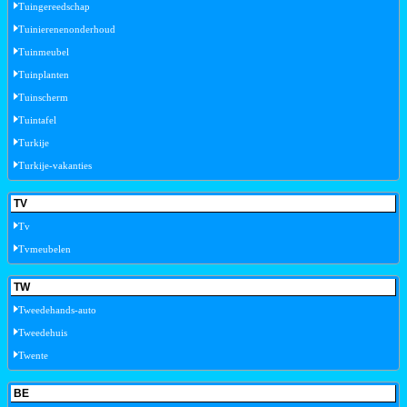
Tuingereedschap
Tuinierenenonderhoud
Tuinmeubel
Tuinplanten
Tuinscherm
Tuintafel
Turkije
Turkije-vakanties
TV
Tv
Tvmeubelen
TW
Tweedehands-auto
Tweedehuis
Twente
BE