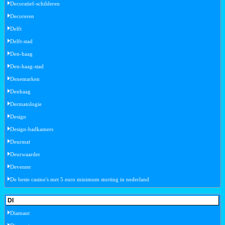
Decoratief-schilderen
Decoreren
Delft
Delft-stad
Den-haag
Den-haag-stad
Denemarken
Denhaag
Dermatologie
Design
Design-badkamers
Deurmat
Deurwaarder
Deventer
De beste casino's met 5 euro minimum storting in nederland
DI
Diamant