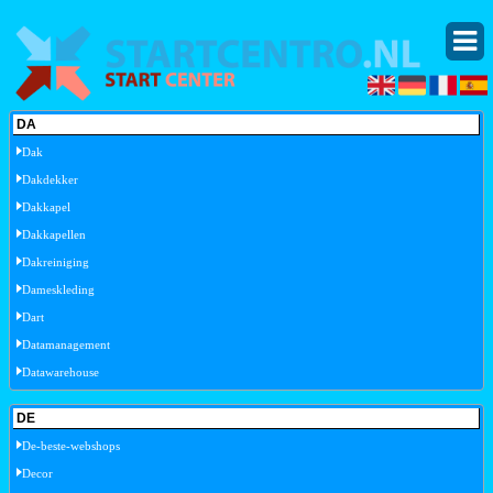
DA
Dak
Dakdekker
Dakkapel
Dakkapellen
Dakreiniging
Dameskleding
Dart
Datamanagement
Datawarehouse
DE
De-beste-webshops
Decor