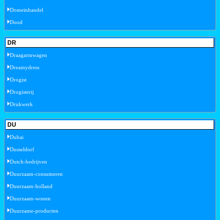
Domeinhandel
Dood
DR
Draagarmwagen
Dreamydress
Drogist
Drogisterij
Drukwerk
DU
Dubai
Dusseldorf
Dutch-bedrijven
Duurzaam-consumeren
Duurzaam-holland
Duurzaam-wonen
Duurzame-producten