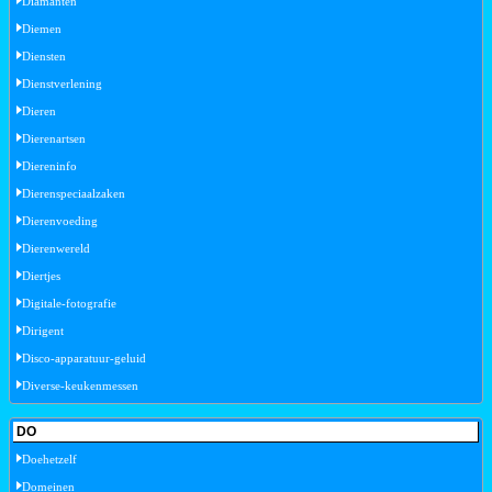
Diamanten
Diemen
Diensten
Dienstverlening
Dieren
Dierenartsen
Diereninfo
Dierenspeciaalzaken
Dierenvoeding
Dierenwereld
Diertjes
Digitale-fotografie
Dirigent
Disco-apparatuur-geluid
Diverse-keukenmessen
DO
Doehetzelf
Domeinen